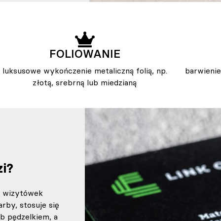
FOLIOWANIE
luksusowe wykończenie metaliczną folią, np.
barwienie
złotą, srebrną lub miedzianą
zi?
w wizytówek
rby, stosuje się
b pędzelkiem, a