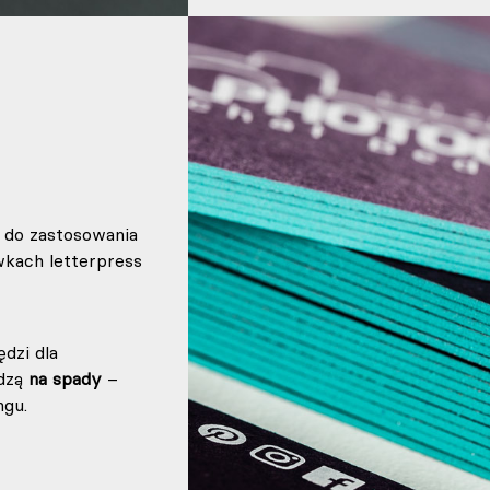
do zastosowania
wkach letterpress
dzi dla
odzą
na spady
–
ngu.