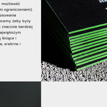
t możliwość
i ograniczeniami).
tosowania
 chcemy żeby były
t znacznie bardziej
największym
lśniące i
e, srebrne i