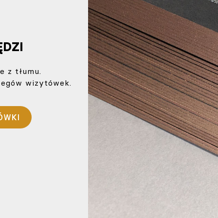
ĘDZI
e z tłumu.
rzegów wizytówek.
ÓWKI