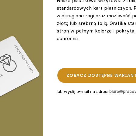
Nasze plastikowe wizytówki z foli
standardowych kart płatniczych. 
zaokrąglone rogi oraz możliwość 
złotą lub srebrną folią. Grafika s
stron w pełnym kolorze i pokryta
ochronną.
ZOBACZ DOSTĘPNE WARIAN
lub wyślij e-mail na adres:
biuro@pracow