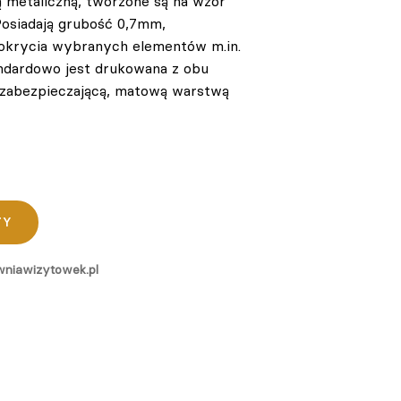
ą metaliczną, tworzone są na wzór
Posiadają grubość 0,7mm,
pokrycia wybranych elementów m.in.
tandardowo jest drukowana z obu
 zabezpieczającą, matową warstwą
TY
niawizytowek.pl