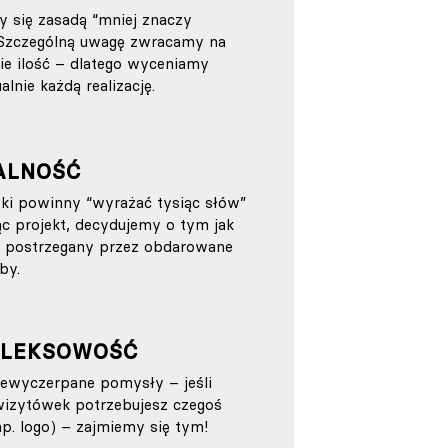
y się zasadą “mniej znaczy
 Szczególną uwagę zwracamy na
nie ilość – dlatego wyceniamy
alnie każdą realizację.
ALNOŚĆ
ki powinny “wyrażać tysiąc słów”
c projekt, decydujemy o tym jak
z postrzegany przez obdarowane
by.
LEKSOWOŚĆ
ewyczerpane pomysły – jeśli
wizytówek potrzebujesz czegoś
np. logo) – zajmiemy się tym!