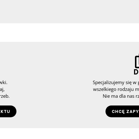
D
wki.
Specjalizujemy się w p
aj,
wszelkiego rodzaju 
rzeb.
Nie ma dla nas r
EKTU
CHCĘ ZAPY