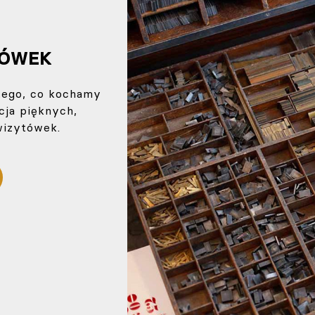
TÓWEK
tego, co kochamy
acja pięknych,
izytówek.