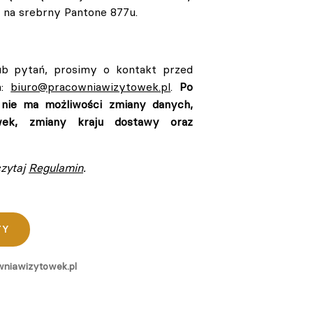
u na srebrny Pantone 877u.
ub pytań, prosimy o kontakt przed
m:
biuro@pracowniawizytowek.pl
.
Po
 nie ma możliwości zmiany danych,
ówek, zmiany kraju dostawy oraz
czytaj
Regulamin
.
TY
niawizytowek.pl