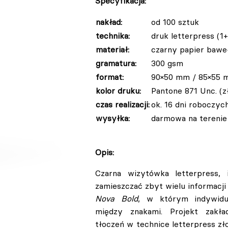
Specyfikacja:
nakład:
od 100 sztuk
technika:
druk letterpress (1+
materiał:
czarny papier bawe
gramatura:
300 gsm
format:
90×50 mm / 85×55
kolor druku:
Pantone 871 Unc. (z
czas realizacji:
ok. 16 dni roboczyc
wysyłka:
darmowa na terenie 
Opis:
Czarna wizytówka letterpress, 
zamieszczać zbyt wielu informacj
Nova Bold
, w którym indywidu
między znakami. Projekt zakła
tłoczeń w technice letterpress zło