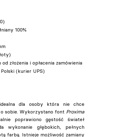
0)
łniany 100%
 mm
łoty)
h od złożenia i opłacenia zamówienia
Polski (kurier UPS)
idealna dla osoby która nie chce
i o sobie. Wykorzystano font
Proxima
alnie poprawiono gęstość świateł
da wykonanie głębokich, pełnych
tą farbą. Istnieje możliwość zamiany