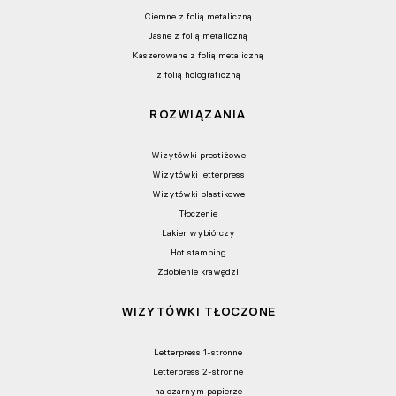
Ciemne z folią metaliczną
Jasne z folią metaliczną
Kaszerowane z folią metaliczną
z folią holograficzną
ROZWIĄZANIA
Wizytówki prestiżowe
Wizytówki letterpress
Wizytówki plastikowe
Tłoczenie
Lakier wybiórczy
Hot stamping
Zdobienie krawędzi
WIZYTÓWKI TŁOCZONE
Letterpress 1-stronne
Letterpress 2-stronne
na czarnym papierze