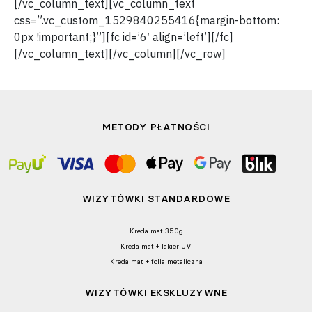
[/vc_column_text][vc_column_text
css=”.vc_custom_1529840255416{margin-bottom:
0px !important;}”][fc id=’6′ align=’left’][/fc]
[/vc_column_text][/vc_column][/vc_row]
METODY PŁATNOŚCI
WIZYTÓWKI STANDARDOWE
Kreda mat 350g
Kreda mat + lakier UV
Kreda mat + folia metaliczna
WIZYTÓWKI EKSKLUZYWNE