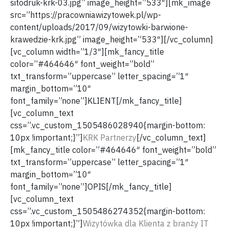
sitodruk-krk-03.jpg” image_height=”533″][mk_image
src=”https://pracowniawizytowek.pl/wp-
content/uploads/2017/09/wizytowki-barwione-
krawedzie-krk.jpg” image_height=”533″][/vc_column]
[vc_column width=”1/3″][mk_fancy_title
color=”#464646″ font_weight=”bold”
txt_transform=”uppercase” letter_spacing=”1″
margin_bottom=”10″
font_family=”none”]KLIENT[/mk_fancy_title]
[vc_column_text
css=”.vc_custom_1505486028940{margin-bottom:
10px !important;}”]
KRK Partnerzy
[/vc_column_text]
[mk_fancy_title color=”#464646″ font_weight=”bold”
txt_transform=”uppercase” letter_spacing=”1″
margin_bottom=”10″
font_family=”none”]OPIS[/mk_fancy_title]
[vc_column_text
css=”.vc_custom_1505486274352{margin-bottom:
10px !important;}”]
Wizytówka dla Klienta z branży IT