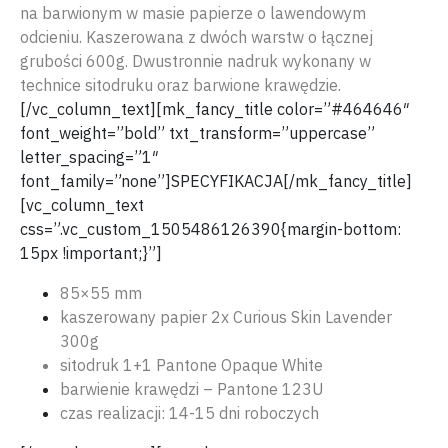
na barwionym w masie papierze o lawendowym
odcieniu. Kaszerowana z dwóch warstw o łącznej
grubości 600g. Dwustronnie nadruk wykonany w
technice sitodruku oraz barwione krawędzie.
[/vc_column_text][mk_fancy_title color=”#464646″
font_weight=”bold” txt_transform=”uppercase”
letter_spacing=”1″
font_family=”none”]SPECYFIKACJA[/mk_fancy_title]
[vc_column_text
css=”.vc_custom_1505486126390{margin-bottom:
15px !important;}”]
85×55 mm
kaszerowany papier 2x Curious Skin Lavender
300g
sitodruk 1+1 Pantone Opaque White
barwienie krawędzi – Pantone 123U
czas realizacji: 14-15 dni roboczych