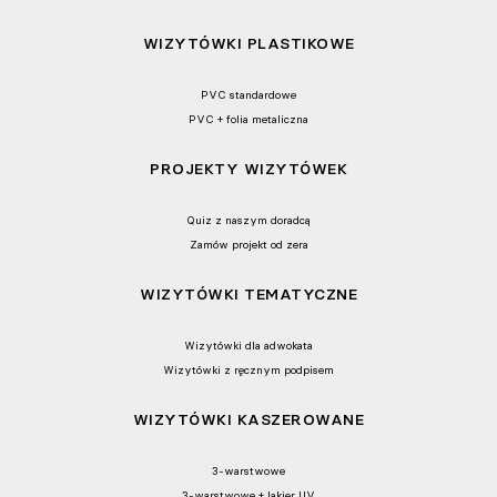
WIZYTÓWKI PLASTIKOWE
PVC standardowe
PVC + folia metaliczna
PROJEKTY WIZYTÓWEK
Quiz z naszym doradcą
Zamów projekt od zera
WIZYTÓWKI TEMATYCZNE
Wizytówki dla adwokata
Wizytówki z ręcznym podpisem
WIZYTÓWKI KASZEROWANE
3-warstwowe
3-warstwowe + lakier UV