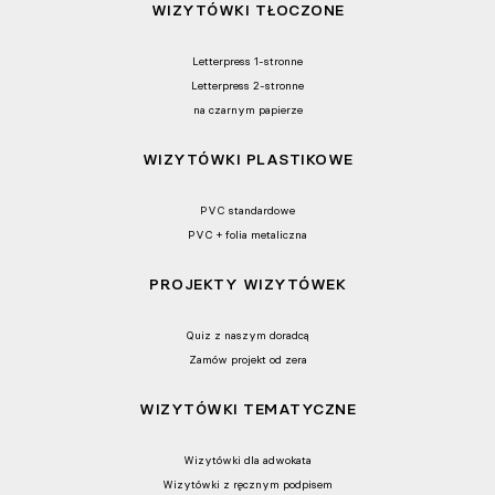
WIZYTÓWKI TŁOCZONE
Letterpress 1-stronne
Letterpress 2-stronne
na czarnym papierze
WIZYTÓWKI PLASTIKOWE
PVC standardowe
PVC + folia metaliczna
PROJEKTY WIZYTÓWEK
Quiz z naszym doradcą
Zamów projekt od zera
WIZYTÓWKI TEMATYCZNE
Wizytówki dla adwokata
Wizytówki z ręcznym podpisem