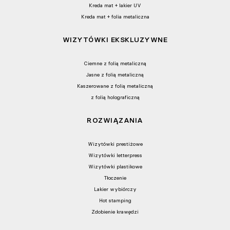
Kreda mat + lakier UV
Kreda mat + folia metaliczna
WIZYTÓWKI EKSKLUZYWNE
Ciemne z folią metaliczną
Jasne z folią metaliczną
Kaszerowane z folią metaliczną
z folią holograficzną
ROZWIĄZANIA
Wizytówki prestiżowe
Wizytówki letterpress
Wizytówki plastikowe
Tłoczenie
Lakier wybiórczy
Hot stamping
Zdobienie krawędzi