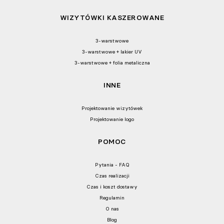
WIZYTÓWKI KASZEROWANE
3-warstwowe
3-warstwowe + lakier UV
3-warstwowe + folia metaliczna
INNE
Projektowanie wizytówek
Projektowanie logo
POMOC
Pytania - FAQ
Czas realizacji
Czas i koszt dostawy
Regulamin
O nas
Blog