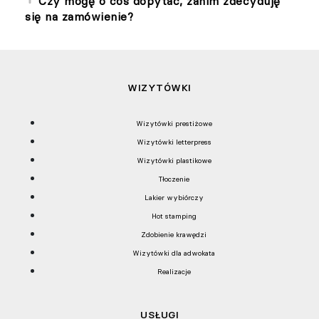
Czy mogę o coś dopytać, zanim zdecyduję
się na zamówienie?
WIZYTÓWKI
Wizytówki prestiżowe
Wizytówki letterpress
Wizytówki plastikowe
Tłoczenie
Lakier wybiórczy
Hot stamping
Zdobienie krawędzi
Wizytówki dla adwokata
Realizacje
USŁUGI