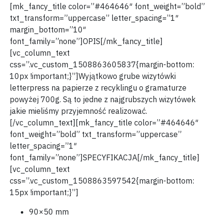
[mk_fancy_title color=”#464646″ font_weight=”bold”
txt_transform=”uppercase” letter_spacing=”1″
margin_bottom=”10″
font_family=”none”]OPIS[/mk_fancy_title]
[vc_column_text
css=”.vc_custom_1508863605837{margin-bottom:
10px !important;}”]Wyjątkowo grube wizytówki
letterpress na papierze z recyklingu o gramaturze
powyżej 700g. Są to jedne z najgrubszych wizytówek
jakie mieliśmy przyjemność realizować.
[/vc_column_text][mk_fancy_title color=”#464646″
font_weight=”bold” txt_transform=”uppercase”
letter_spacing=”1″
font_family=”none”]SPECYFIKACJA[/mk_fancy_title]
[vc_column_text
css=”.vc_custom_1508863597542{margin-bottom:
15px !important;}”]
90×50 mm