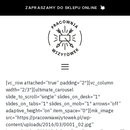
ZAPRASZAMY DO SKLEPU ONLINE
[vc_row attached=”true” padding=”2″][vc_column
width=”2/3″][ultimate_carousel
slide_to_scroll=”single” slides_on_desk=”1″
slides_on_tabs=”1″ slides_on_mob=”1″ arrows=”off”
adaptive_height=”on” item_space=”0″][mk_image
src=”https://pracowniawizytowek.pl/wp-
content/uploads/2016/03/0001_02.jpg”