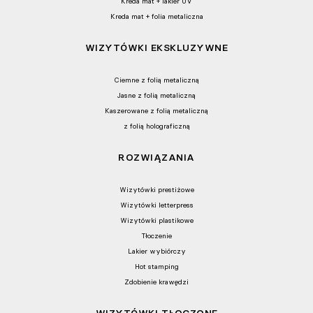
Kreda mat + lakier UV
Kreda mat + folia metaliczna
WIZYTÓWKI EKSKLUZYWNE
Ciemne z folią metaliczną
Jasne z folią metaliczną
Kaszerowane z folią metaliczną
z folią holograficzną
ROZWIĄZANIA
Wizytówki prestiżowe
Wizytówki letterpress
Wizytówki plastikowe
Tłoczenie
Lakier wybiórczy
Hot stamping
Zdobienie krawędzi