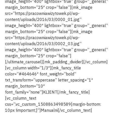
image_height=”400″ lightbox=”true” group=”_general”
margin_bottom=”25″ crop=”false”][mk_image
src=”https://pracowniawizytowek.pl/wp-
content/uploads/2016/03/0000_01.jpg”
image_height=”400″ lightbox=”true” group=”_general”
margin_bottom=”25″ crop=”false”][mk_image
src=”https://pracowniawizytowek.pl/wp-
content/uploads/2016/03/0002_03.jpg”
image_height=”400″ lightbox=”true” group=”_general”
margin_bottom=”25″ crop=”false”]
[/ultimate_carousel][mk_padding_divider][/vc_column]
[vc_column width=”1/3″][mk_fancy_title
color=”#464646″ font_weight=”bold”
txt_transform=”uppercase” letter_spacing=”1″
margin_bottom=”10″
font_family=”none”]KLIENT[/mk_fancy_title]
[vc_column_text
css=”.vc_custom_1508863498589{margin-bottom:
10px !important;}”]Manualni[/vc_column_text]