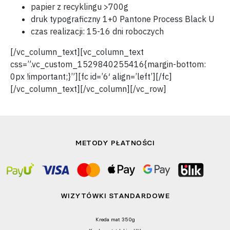
papier z recyklingu >700g
druk typograficzny 1+0 Pantone Process Black U
czas realizacji: 15-16 dni roboczych
[/vc_column_text][vc_column_text
css=”.vc_custom_1529840255416{margin-bottom:
0px !important;}”][fc id=’6′ align=’left’][/fc]
[/vc_column_text][/vc_column][/vc_row]
METODY PŁATNOŚCI
WIZYTÓWKI STANDARDOWE
Kreda mat 350g