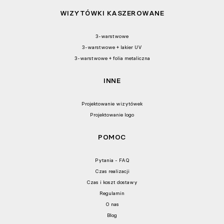
WIZYTÓWKI KASZEROWANE
3-warstwowe
3-warstwowe + lakier UV
3-warstwowe + folia metaliczna
INNE
Projektowanie wizytówek
Projektowanie logo
POMOC
Pytania - FAQ
Czas realizacji
Czas i koszt dostawy
Regulamin
O nas
Blog