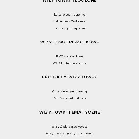
WIZYTÓWKI TŁOCZONE
Letterpress 1-stronne
Letterpress 2-stronne
na czarnym papierze
WIZYTÓWKI PLASTIKOWE
PVC standardowe
PVC + folia metaliczna
PROJEKTY WIZYTÓWEK
Quiz z naszym doradcą
Zamów projekt od zera
WIZYTÓWKI TEMATYCZNE
Wizytówki dla adwokata
Wizytówki z ręcznym podpisem